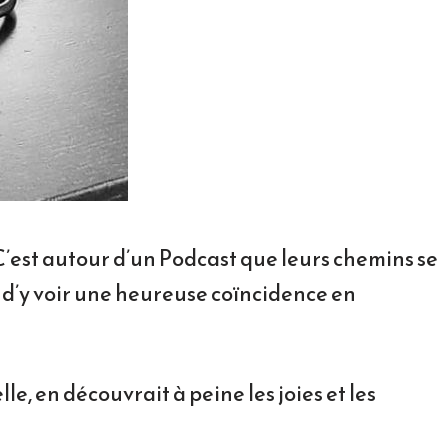
C’est autour d’un Podcast que leurs chemins se
nt d’y voir une heureuse coïncidence en
le, en découvrait à peine les joies et les