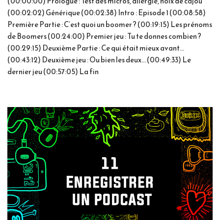
(00:00:00) Prologue : Test des micros, allergie, noix de cajou
(00:02:02) Générique (00:02:38) Intro : Episode 1 (00:08:58)
Première Partie : C’est quoi un boomer ? (00:19:15) Les prénoms
de Boomers (00:24:00) Premier jeu : Tu te donnes combien ?
(00:29:15) Deuxième Partie : Ce qui était mieux avant…
(00:43:12) Deuxième jeu : Ou bien les deux… (00:49:33) Le
dernier jeu (00:57:05) La fin