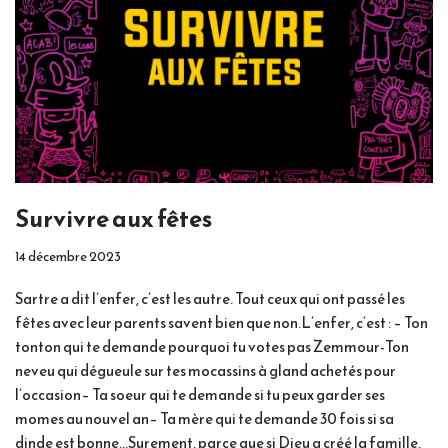
Survivre aux fêtes
14 décembre 2023
Sartre a dit l’enfer, c’est les autre. Tout ceux qui ont passé les
fêtes avec leur parents savent bien que non.L’enfer, c’est : – Ton
tonton qui te demande pourquoi tu votes pas Zemmour-Ton
neveu qui dégueule sur tes mocassins à gland achetés pour
l’occasion– Ta soeur qui te demande si tu peux garder ses
momes au nouvel an– Ta mère qui te demande 30 fois si sa
dinde est bonne…Surement, parce que si Dieu a créé la famille,