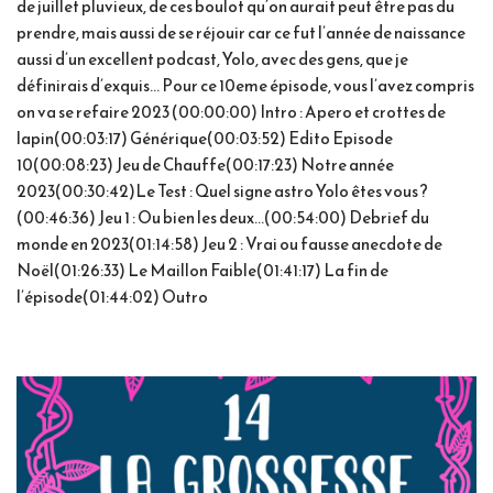
de juillet pluvieux, de ces boulot qu’on aurait peut être pas du
prendre, mais aussi de se réjouir car ce fut l’année de naissance
aussi d’un excellent podcast, Yolo, avec des gens, que je
définirais d’exquis… Pour ce 10eme épisode, vous l’avez compris
on va se refaire 2023 (00:00:00) Intro : Apero et crottes de
lapin(00:03:17) Générique(00:03:52) Edito Episode
10(00:08:23) Jeu de Chauffe(00:17:23) Notre année
2023(00:30:42)Le Test : Quel signe astro Yolo êtes vous ?
(00:46:36) Jeu 1 : Ou bien les deux…(00:54:00) Debrief du
monde en 2023(01:14:58) Jeu 2 : Vrai ou fausse anecdote de
Noël(01:26:33) Le Maillon Faible(01:41:17) La fin de
l’épisode(01:44:02) Outro