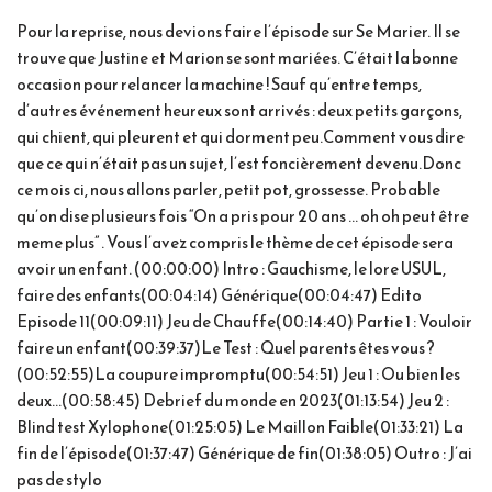
Pour la reprise, nous devions faire l’épisode sur Se Marier. Il se
trouve que Justine et Marion se sont mariées. C’était la bonne
occasion pour relancer la machine ! Sauf qu’entre temps,
d’autres événement heureux sont arrivés : deux petits garçons,
qui chient, qui pleurent et qui dorment peu.Comment vous dire
que ce qui n’était pas un sujet, l’est foncièrement devenu.Donc
ce mois ci, nous allons parler, petit pot, grossesse. Probable
qu’on dise plusieurs fois “On a pris pour 20 ans … oh oh peut être
meme plus” . Vous l’avez compris le thème de cet épisode sera
avoir un enfant. (00:00:00) Intro : Gauchisme, le lore USUL,
faire des enfants(00:04:14) Générique(00:04:47) Edito
Episode 11(00:09:11) Jeu de Chauffe(00:14:40) Partie 1 : Vouloir
faire un enfant(00:39:37)Le Test : Quel parents êtes vous ?
(00:52:55)La coupure impromptu(00:54:51) Jeu 1 : Ou bien les
deux…(00:58:45) Debrief du monde en 2023(01:13:54) Jeu 2 :
Blind test Xylophone(01:25:05) Le Maillon Faible(01:33:21) La
fin de l’épisode(01:37:47) Générique de fin(01:38:05) Outro : J’ai
pas de stylo