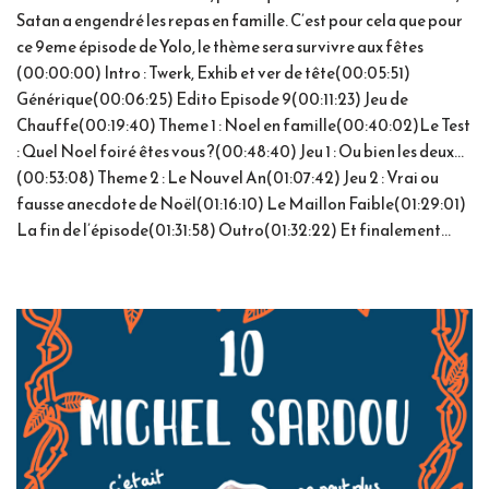
Satan a engendré les repas en famille. C’est pour cela que pour
ce 9eme épisode de Yolo, le thème sera survivre aux fêtes
(00:00:00) Intro : Twerk, Exhib et ver de tête(00:05:51)
Générique(00:06:25) Edito Episode 9(00:11:23) Jeu de
Chauffe(00:19:40) Theme 1 : Noel en famille(00:40:02)Le Test
: Quel Noel foiré êtes vous ?(00:48:40) Jeu 1 : Ou bien les deux…
(00:53:08) Theme 2 : Le Nouvel An(01:07:42) Jeu 2 : Vrai ou
fausse anecdote de Noël(01:16:10) Le Maillon Faible(01:29:01)
La fin de l’épisode(01:31:58) Outro(01:32:22) Et finalement…