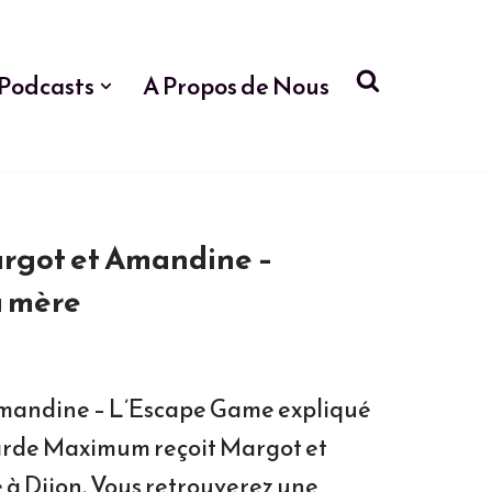
Podcasts
A Propos de Nous
got et Amandine –
a mère
andine – L’Escape Game expliqué
tarde Maximum reçoit Margot et
à Dijon. Vous retrouverez une