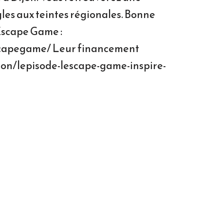
gles aux teintes régionales. Bonne
 Escape Game :
scapegame/ Leur financement
/don/lepisode-lescape-game-inspire-