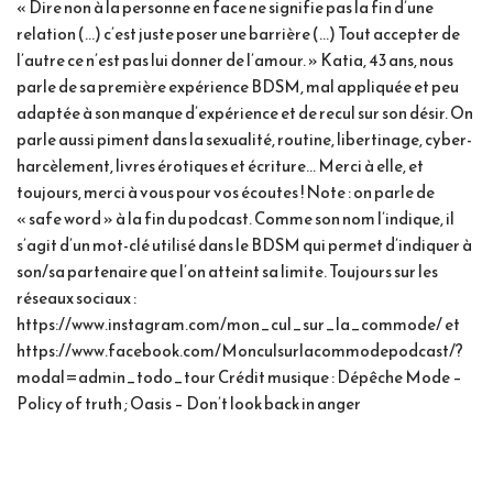
« Dire non à la personne en face ne signifie pas la fin d’une
relation (…) c’est juste poser une barrière (…) Tout accepter de
l’autre ce n’est pas lui donner de l’amour. » Katia, 43 ans, nous
parle de sa première expérience BDSM, mal appliquée et peu
adaptée à son manque d’expérience et de recul sur son désir. On
parle aussi piment dans la sexualité, routine, libertinage, cyber-
harcèlement, livres érotiques et écriture… Merci à elle, et
toujours, merci à vous pour vos écoutes ! Note : on parle de
« safe word » à la fin du podcast. Comme son nom l’indique, il
s’agit d’un mot-clé utilisé dans le BDSM qui permet d’indiquer à
son/sa partenaire que l’on atteint sa limite. Toujours sur les
réseaux sociaux :
https://www.instagram.com/mon_cul_sur_la_commode/ et
https://www.facebook.com/Monculsurlacommodepodcast/?
modal=admin_todo_tour Crédit musique : Dépêche Mode –
Policy of truth ; Oasis – Don’t look back in anger