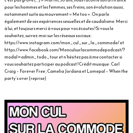
pour les hommes et les femmes, ses freins, son évolution aussi,
notamment suite au mouvement « Me too ». On parle
également de ses expériences sexuelles et de caudalisme. Merci
à lui, et toujours merci à vous pour vos écoutes ! Si vous le
souhaitez, suivez-moi sur les réseaux sociaux :
https://www.instagram.com/mon_cul_sur_la_commode/ et
https://www.facebook.com/Monculsurlacommodepodcast/?
modal=admin_todo_tour et n’hésitez pas à me contacter si
vous souhaitez participer au podcast ! Crédit musique : Carl
Craig – Forever Free ; Camelia Jordana et Lomepal – When the
party’s over (reprise)