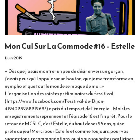
Mon Cul Sur La Commode #16 – Estelle
1 juin 2019
« Dès que j’osais montrer un peu de désir envers un garçon,
j’avais peur qu’il appuie sur un bouton, que je me transforme en
nympho et que tout le monde se moque de moi. »
L’organisation des soirées préliminaires du fess’tival
(https://www.facebook.com/Fesstival-de-Dijon-
419402828821269/) a pris du temps et de l’énergie… Mais les
enregistrements reprennent et l’épisode 16 est fin prêt. Pour le
retour de MCSLC, c’est Estelle, du haut de ses 25 ans, qui se
prête au jeu ! Merci pour Estelle et comme toujours, pour vos
suggestions, recommandations, ou si vous souhaitez participer