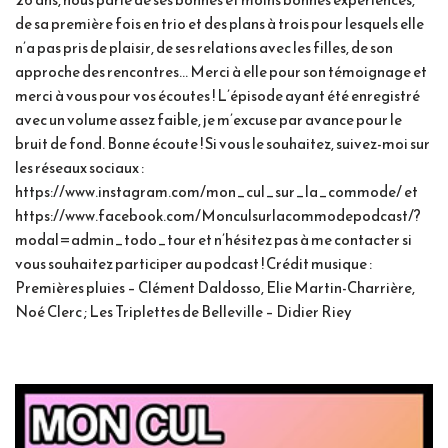
de sa première fois en trio et des plans à trois pour lesquels elle
n’a pas pris de plaisir, de ses relations avec les filles, de son
approche des rencontres… Merci à elle pour son témoignage et
merci à vous pour vos écoutes ! L’épisode ayant été enregistré
avec un volume assez faible, je m’excuse par avance pour le
bruit de fond. Bonne écoute ! Si vous le souhaitez, suivez-moi sur
les réseaux sociaux :
https://www.instagram.com/mon_cul_sur_la_commode/ et
https://www.facebook.com/Monculsurlacommodepodcast/?
modal=admin_todo_tour et n’hésitez pas à me contacter si
vous souhaitez participer au podcast ! Crédit musique :
Premières pluies – Clément Daldosso, Elie Martin-Charrière,
Noé Clerc ; Les Triplettes de Belleville – Didier Riey