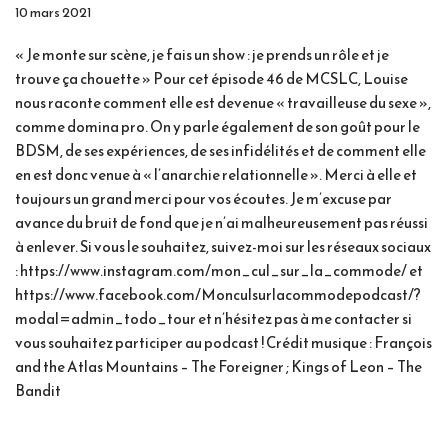
10 mars 2021
« Je monte sur scène, je fais un show : je prends un rôle et je
trouve ça chouette » Pour cet épisode 46 de MCSLC, Louise
nous raconte comment elle est devenue « travailleuse du sexe »,
comme domina pro. On y parle également de son goût pour le
BDSM, de ses expériences, de ses infidélités et de comment elle
en est donc venue à « l’anarchie relationnelle ». Merci à elle et
toujours un grand merci pour vos écoutes. Je m’excuse par
avance du bruit de fond que je n’ai malheureusement pas réussi
à enlever. Si vous le souhaitez, suivez-moi sur les réseaux sociaux
: https://www.instagram.com/mon_cul_sur_la_commode/ et
https://www.facebook.com/Monculsurlacommodepodcast/?
modal=admin_todo_tour et n’hésitez pas à me contacter si
vous souhaitez participer au podcast ! Crédit musique : François
and the Atlas Mountains – The Foreigner ; Kings of Leon – The
Bandit