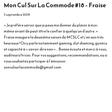
Mon Cul Sur La Commode #18 – Fraise
3 septembre 2019
« Je préfère savoir que je peux me donner du plaisir à moi-
même avant de peut-être le confier à quelqu’un d’autre. »
Fraise inaugure la deuxième saison de MCSLC et j’en suis très
heureuse ! On y parle notamment gaming, slut shaming, gynéco
et capacité à « savoir dire non »… Bonne écoute et merci à vous,
auditeurs/trices. Pour vos suggestions, recommandations, ou si
vous souhaitez participer à l’émission :
sonculsurlacommode@gmail.com