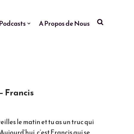
Podcasts
A Propos de Nous
– Francis
eilles le matin et tu as un truc qui
Aujourd’hui, c’est Francis qui se