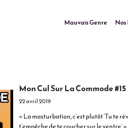
Mauvais Genre
Nos 
Mon Cul Sur La Commode #15 
22 avril 2019
« La masturbation, c’est plutôt ‘Tu te rév
t’empêche de te coucher sur le ventre’ » 