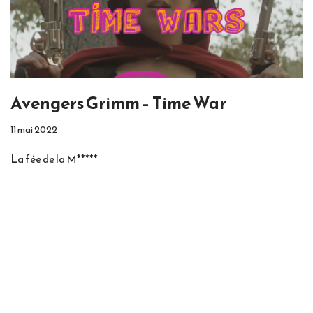
Avengers Grimm – Time War
11 mai 2022
La fée de la M*****
Neve
| Propulsé par
WordPress