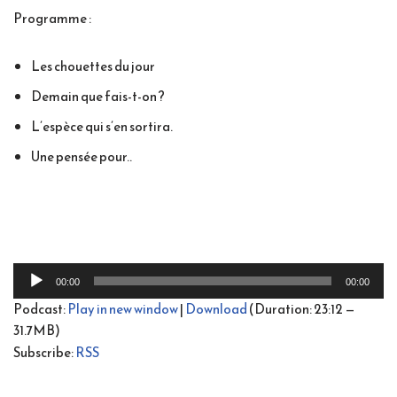
Programme :
Les chouettes du jour
Demain que fais-t-on ?
L’espèce qui s’en sortira.
Une pensée pour..
L
00:00
00:00
e
Podcast:
Play in new window
|
Download
(Duration: 23:12 —
c
31.7MB)
t
Subscribe:
RSS
e
u