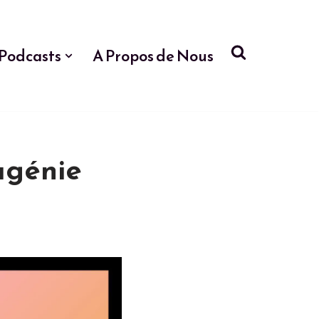
Podcasts
A Propos de Nous
ugénie