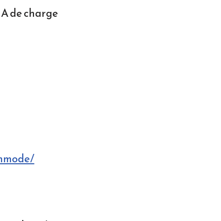
MA de charge
ommode/