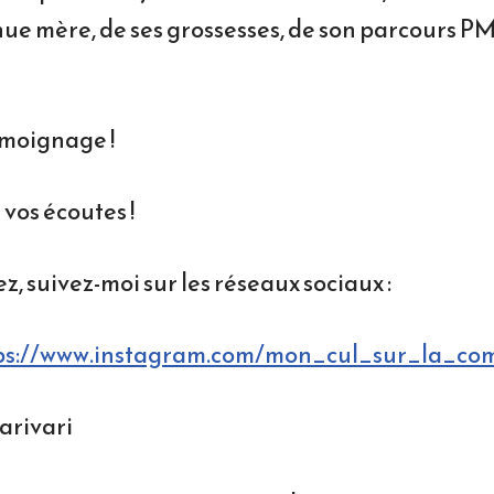
ue mère, de ses grossesses, de son parcours P
émoignage !
vos écoutes !
ez, suivez-moi sur les réseaux sociaux :
ps://www.instagram.com/mon_cul_sur_la_c
arivari