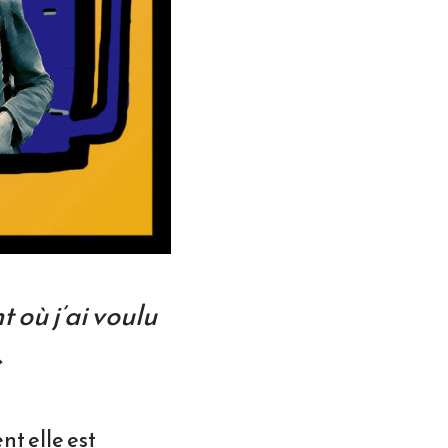
 où j’ai voulu
»
nt elle est