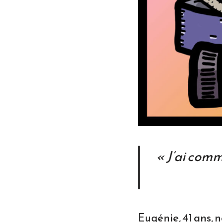
« J’ai comm
Eugénie, 41 ans, n