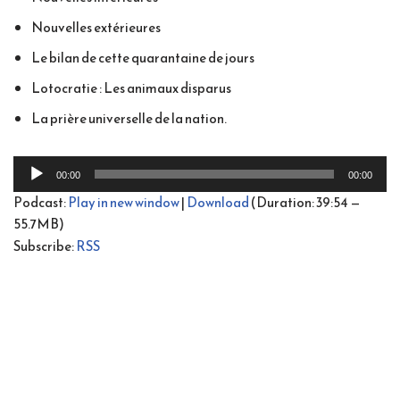
Nouvelles extérieures
Le bilan de cette quarantaine de jours
Lotocratie : Les animaux disparus
La prière universelle de la nation.
L
00:00
00:00
e
Podcast:
Play in new window
|
Download
(Duration: 39:54 —
c
55.7MB)
t
Subscribe:
RSS
e
u
r
a
u
d
i